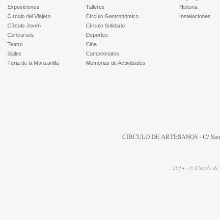
Exposiciones
Talleres
Historia
Círculo del Viajero
Círculo Gastronómico
Instalaciones
Círculo Joven
Círculo Solidario
Concursos
Deportes
Teatro
Cine
Bailes
Campeonatos
Feria de la Manzanilla
Memorias de Actividades
CÍRCULO DE ARTESANOS - C/ San Jua
2014 - © Círculo de