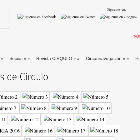
Síguenos en:
PA
»
Socios
»
»
Revista CÍRQULO
»
»
Circunnavegación
»
»
H