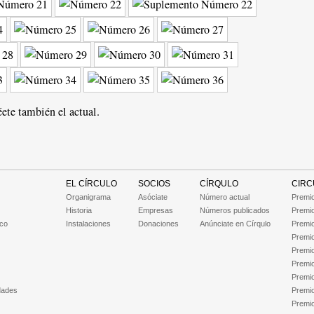
ete también el actual.
EL CÍRCULO
SOCIOS
CÍRQULO
CIRC
Organigrama
Asóciate
Número actual
Premio
Historia
Empresas
Números publicados
Premio
ico
Instalaciones
Donaciones
Anúnciate en Círqulo
Premio
Premio
Premio
Premio
Premio
dades
Premio
Premio